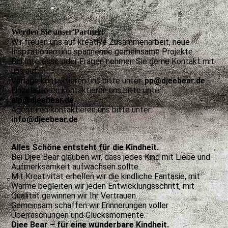
Werden Sie unser Partner!
Wir freuen uns auf kreative Zusammenarbeit, neue
Inspirationen und spannende gemeinsame Projekte.
Bei Interesse oder Fragen nehmen Sie gerne Kontakt mit
uns auf:
Verlage kontaktieren uns bitte unter:
pp@djeebear.de
Einzelautoren kontaktieren uns bitte unter:
aip@djeebear.de
Agenturen kontaktieren uns bitte unter:
info@djeebear.de
Alles Schöne entsteht für die Kindheit.
Bei Djee Bear glauben wir, dass jedes Kind mit Liebe und
Aufmerksamkeit aufwachsen sollte.
Mit Kreativität erhellen wir die kindliche Fantasie, mit
Wärme begleiten wir jeden Entwicklungsschritt, mit
Qualität gewinnen wir Ihr Vertrauen.
Gemeinsam schaffen wir Erinnerungen voller
Überraschungen und Glücksmomente.
Djee Bear – für eine wunderbare Kindheit.