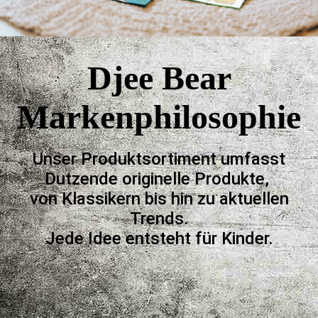
Djee Bear
Markenphilosophie
Unser Produktsortiment umfasst
Dutzende originelle Produkte,
von Klassikern bis hin zu aktuellen
Trends.
Jede Idee entsteht für Kinder.